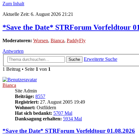
Zum Inhalt
Aktuelle Zeit: 6. August 2026 21:21
*Save the Date* STRForum Vorfeldtour 01
Moderatoren:
Worsen
,
Bianca
,
PaddyFly
Antworten
Erweiterte Suche
Suche
1 Beitrag • Seite
1
von
1
Bianca
Site Admin
Beiträge:
8557
Registriert:
27. August 2005 19:49
Wohnort:
Ostfildern
Hat sich bedankt:
5707 Mal
Danksagung erhalten:
5934 Mal
*Save the Date* STRForum Vorfeldtour 01.08.2026