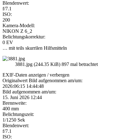
Blendenwert:
f/7.1
ISO:
200
Kamera-Modell:
NIKON Z 6_2
Belichtungskorrektur:
0 EV
… mit teils skurrilen Hilfsmitteln
3881.jpg (244.35 KiB) 897 mal betrachtet
EXIF-Daten
anzeigen / verbergen
Originalwert Bild aufgenommen am/um:
2026:06:15 14:44:48
Bild aufgenommen am/um:
15. Juni 2026 12:44
Brennweite:
400 mm
Belichtungszeit:
1/1250 Sek
Blendenwert:
f/7.1
ISO: