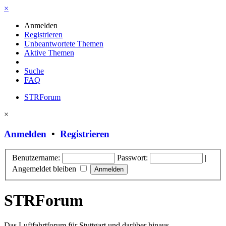
×
Anmelden
Registrieren
Unbeantwortete Themen
Aktive Themen
Suche
FAQ
STRForum
×
Anmelden
•
Registrieren
Benutzername:
Passwort:
|
Angemeldet bleiben
STRForum
Das Luftfahrtforum für Stuttgart und darüber hinaus.