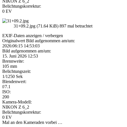
NIKON Z 6_2
Belichtungskorrektur:
0 EV
31+09.2.jpg (71.64 KiB) 897 mal betrachtet
EXIF-Daten
anzeigen / verbergen
Originalwert Bild aufgenommen am/um:
2026:06:15 14:53:03
Bild aufgenommen am/um:
15. Juni 2026 12:53
Brennweite:
105 mm
Belichtungszeit:
1/1250 Sek
Blendenwert:
f/7.1
ISO:
200
Kamera-Modell:
NIKON Z 6_2
Belichtungskorrektur:
0 EV
Mal an den Kameraden vorbei …