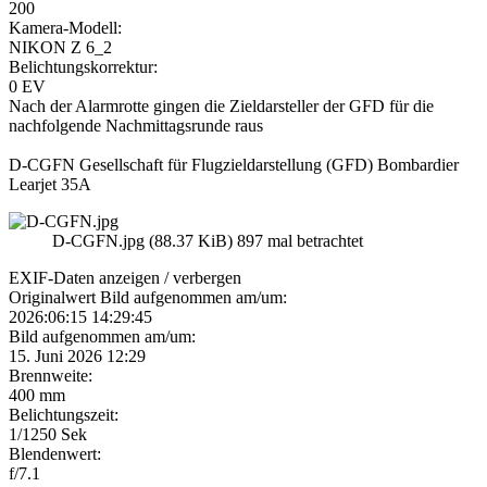
200
Kamera-Modell:
NIKON Z 6_2
Belichtungskorrektur:
0 EV
Nach der Alarmrotte gingen die Zieldarsteller der GFD für die
nachfolgende Nachmittagsrunde raus
D-CGFN Gesellschaft für Flugzieldarstellung (GFD) Bombardier
Learjet 35A
D-CGFN.jpg (88.37 KiB) 897 mal betrachtet
EXIF-Daten
anzeigen / verbergen
Originalwert Bild aufgenommen am/um:
2026:06:15 14:29:45
Bild aufgenommen am/um:
15. Juni 2026 12:29
Brennweite:
400 mm
Belichtungszeit:
1/1250 Sek
Blendenwert:
f/7.1