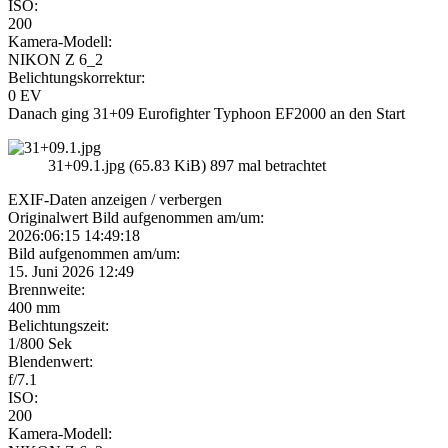
ISO:
200
Kamera-Modell:
NIKON Z 6_2
Belichtungskorrektur:
0 EV
Danach ging 31+09 Eurofighter Typhoon EF2000 an den Start
31+09.1.jpg (65.83 KiB) 897 mal betrachtet
EXIF-Daten
anzeigen / verbergen
Originalwert Bild aufgenommen am/um:
2026:06:15 14:49:18
Bild aufgenommen am/um:
15. Juni 2026 12:49
Brennweite:
400 mm
Belichtungszeit:
1/800 Sek
Blendenwert:
f/7.1
ISO:
200
Kamera-Modell: