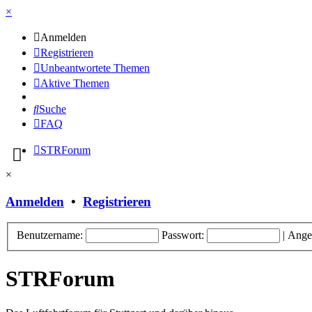
×
Anmelden
Registrieren
Unbeantwortete Themen
Aktive Themen
Suche
FAQ
STRForum
×
Anmelden
•
Registrieren
Benutzername:
Passwort:
|
Ange
STRForum