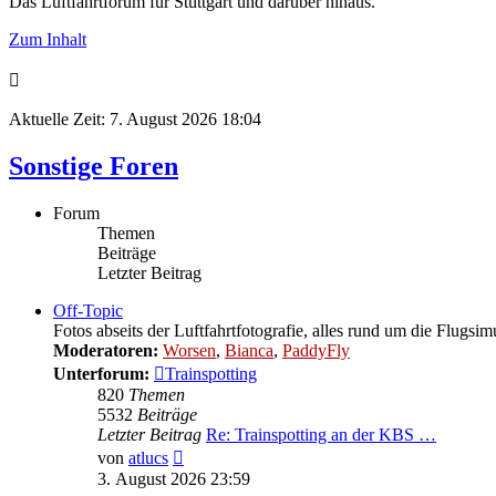
Das Luftfahrtforum für Stuttgart und darüber hinaus.
Zum Inhalt
Aktuelle Zeit: 7. August 2026 18:04
Sonstige Foren
Forum
Themen
Beiträge
Letzter Beitrag
Off-Topic
Fotos abseits der Luftfahrtfotografie, alles rund um die Flugsi
Moderatoren:
Worsen
,
Bianca
,
PaddyFly
Unterforum:
Trainspotting
820
Themen
5532
Beiträge
Letzter Beitrag
Re: Trainspotting an der KBS …
Neuester
von
atlucs
Beitrag
3. August 2026 23:59