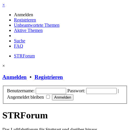
×
Anmelden
Registrieren
Unbeantwortete Themen
Aktive Themen
Suche
FAQ
STRForum
×
Anmelden
•
Registrieren
Benutzername:
Passwort:
|
Angemeldet bleiben
STRForum
Das Luftfahrtforum für Stuttgart und darüber hinaus.