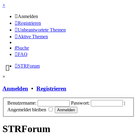
×
Anmelden
Registrieren
Unbeantwortete Themen
Aktive Themen
Suche
FAQ
STRForum
×
Anmelden
•
Registrieren
Benutzername:
Passwort:
|
Angemeldet bleiben
STRForum