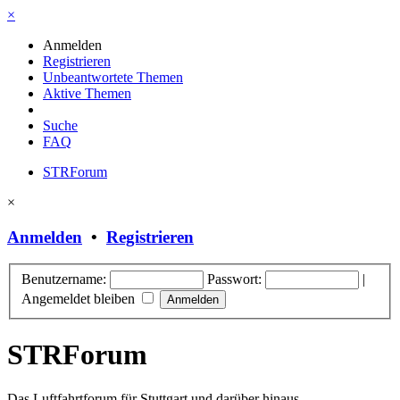
×
Anmelden
Registrieren
Unbeantwortete Themen
Aktive Themen
Suche
FAQ
STRForum
×
Anmelden
•
Registrieren
Benutzername:
Passwort:
|
Angemeldet bleiben
STRForum
Das Luftfahrtforum für Stuttgart und darüber hinaus.