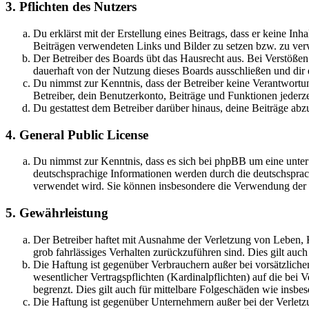
3. Pflichten des Nutzers
Du erklärst mit der Erstellung eines Beitrags, dass er keine Inh
Beiträgen verwendeten Links und Bilder zu setzen bzw. zu ve
Der Betreiber des Boards übt das Hausrecht aus. Bei Verstöße
dauerhaft von der Nutzung dieses Boards ausschließen und dir e
Du nimmst zur Kenntnis, dass der Betreiber keine Verantwortung 
Betreiber, dein Benutzerkonto, Beiträge und Funktionen jederze
Du gestattest dem Betreiber darüber hinaus, deine Beiträge abz
4. General Public License
Du nimmst zur Kenntnis, dass es sich bei phpBB um eine unter
deutschsprachige Informationen werden durch die deutschsprac
verwendet wird. Sie können insbesondere die Verwendung der S
5. Gewährleistung
Der Betreiber haftet mit Ausnahme der Verletzung von Leben, Kö
grob fahrlässiges Verhalten zurückzuführen sind. Dies gilt au
Die Haftung ist gegenüber Verbrauchern außer bei vorsätzlich
wesentlicher Vertragspflichten (Kardinalpflichten) auf die be
begrenzt. Dies gilt auch für mittelbare Folgeschäden wie ins
Die Haftung ist gegenüber Unternehmern außer bei der Verletzu