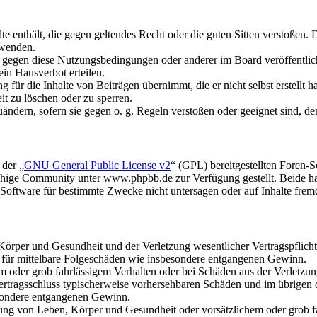
alte enthält, die gegen geltendes Recht oder die guten Sitten verstoßen. 
rwenden.
n gegen diese Nutzungsbedingungen oder anderer im Board veröffentli
in Hausverbot erteilen.
für die Inhalte von Beiträgen übernimmt, die er nicht selbst erstellt 
it zu löschen oder zu sperren.
uändern, sofern sie gegen o. g. Regeln verstoßen oder geeignet sind, 
 der „
GNU General Public License v2
“ (GPL) bereitgestellten Foren
hige Community unter www.phpbb.de zur Verfügung gestellt. Beide hab
oftware für bestimmte Zwecke nicht untersagen oder auf Inhalte frem
rper und Gesundheit und der Verletzung wesentlicher Vertragspflichten
ch für mittelbare Folgeschäden wie insbesondere entgangenen Gewinn.
em oder grob fahrlässigem Verhalten oder bei Schäden aus der Verletz
i Vertragsschluss typischerweise vorhersehbaren Schäden und im übrigen
besondere entgangenen Gewinn.
ng von Leben, Körper und Gesundheit oder vorsätzlichem oder grob fah