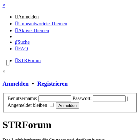
×
Anmelden
Unbeantwortete Themen
Aktive Themen
Suche
FAQ
STRForum
×
Anmelden
•
Registrieren
Benutzername:
Passwort:
|
Angemeldet bleiben
STRForum