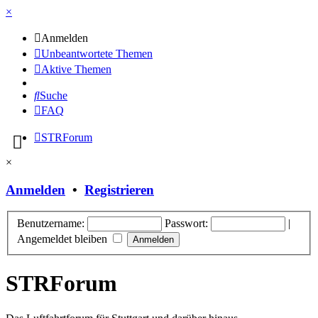
×
Anmelden
Unbeantwortete Themen
Aktive Themen
Suche
FAQ
STRForum
×
Anmelden
•
Registrieren
Benutzername:
Passwort:
|
Angemeldet bleiben
STRForum