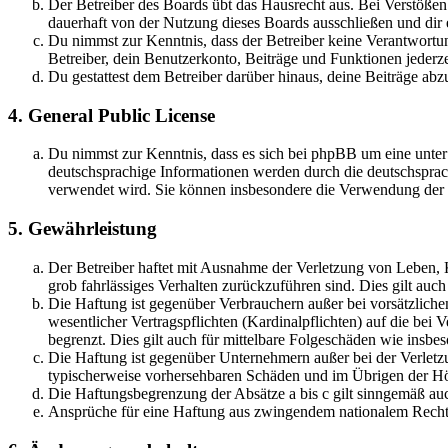
Der Betreiber des Boards übt das Hausrecht aus. Bei Verstöße
dauerhaft von der Nutzung dieses Boards ausschließen und dir e
Du nimmst zur Kenntnis, dass der Betreiber keine Verantwortung 
Betreiber, dein Benutzerkonto, Beiträge und Funktionen jederze
Du gestattest dem Betreiber darüber hinaus, deine Beiträge abz
4. General Public License
Du nimmst zur Kenntnis, dass es sich bei phpBB um eine unter
deutschsprachige Informationen werden durch die deutschsprac
verwendet wird. Sie können insbesondere die Verwendung der S
5. Gewährleistung
Der Betreiber haftet mit Ausnahme der Verletzung von Leben, Kö
grob fahrlässiges Verhalten zurückzuführen sind. Dies gilt au
Die Haftung ist gegenüber Verbrauchern außer bei vorsätzlich
wesentlicher Vertragspflichten (Kardinalpflichten) auf die be
begrenzt. Dies gilt auch für mittelbare Folgeschäden wie ins
Die Haftung ist gegenüber Unternehmern außer bei der Verletzu
typischerweise vorhersehbaren Schäden und im Übrigen der Höh
Die Haftungsbegrenzung der Absätze a bis c gilt sinngemäß auc
Ansprüche für eine Haftung aus zwingendem nationalem Recht 