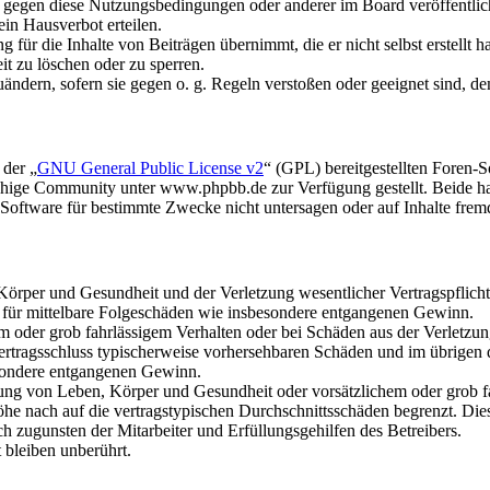
n gegen diese Nutzungsbedingungen oder anderer im Board veröffentli
in Hausverbot erteilen.
für die Inhalte von Beiträgen übernimmt, die er nicht selbst erstellt 
it zu löschen oder zu sperren.
uändern, sofern sie gegen o. g. Regeln verstoßen oder geeignet sind, 
 der „
GNU General Public License v2
“ (GPL) bereitgestellten Foren
hige Community unter www.phpbb.de zur Verfügung gestellt. Beide hab
oftware für bestimmte Zwecke nicht untersagen oder auf Inhalte frem
rper und Gesundheit und der Verletzung wesentlicher Vertragspflichten
ch für mittelbare Folgeschäden wie insbesondere entgangenen Gewinn.
em oder grob fahrlässigem Verhalten oder bei Schäden aus der Verletz
i Vertragsschluss typischerweise vorhersehbaren Schäden und im übrigen
besondere entgangenen Gewinn.
ng von Leben, Körper und Gesundheit oder vorsätzlichem oder grob fah
e nach auf die vertragstypischen Durchschnittsschäden begrenzt. Dies
h zugunsten der Mitarbeiter und Erfüllungsgehilfen des Betreibers.
bleiben unberührt.