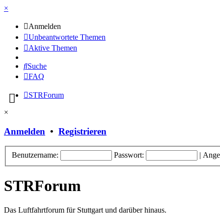
×
Anmelden
Unbeantwortete Themen
Aktive Themen
Suche
FAQ
STRForum
×
Anmelden
•
Registrieren
Benutzername:
Passwort:
|
Ange
STRForum
Das Luftfahrtforum für Stuttgart und darüber hinaus.