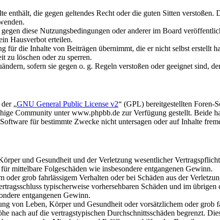
alte enthält, die gegen geltendes Recht oder die guten Sitten verstoßen. 
rwenden.
n gegen diese Nutzungsbedingungen oder anderer im Board veröffentli
in Hausverbot erteilen.
für die Inhalte von Beiträgen übernimmt, die er nicht selbst erstellt 
it zu löschen oder zu sperren.
uändern, sofern sie gegen o. g. Regeln verstoßen oder geeignet sind, 
 der „
GNU General Public License v2
“ (GPL) bereitgestellten Foren
hige Community unter www.phpbb.de zur Verfügung gestellt. Beide hab
oftware für bestimmte Zwecke nicht untersagen oder auf Inhalte frem
rper und Gesundheit und der Verletzung wesentlicher Vertragspflichten
ch für mittelbare Folgeschäden wie insbesondere entgangenen Gewinn.
em oder grob fahrlässigem Verhalten oder bei Schäden aus der Verletz
i Vertragsschluss typischerweise vorhersehbaren Schäden und im übrigen
besondere entgangenen Gewinn.
ng von Leben, Körper und Gesundheit oder vorsätzlichem oder grob fah
e nach auf die vertragstypischen Durchschnittsschäden begrenzt. Dies