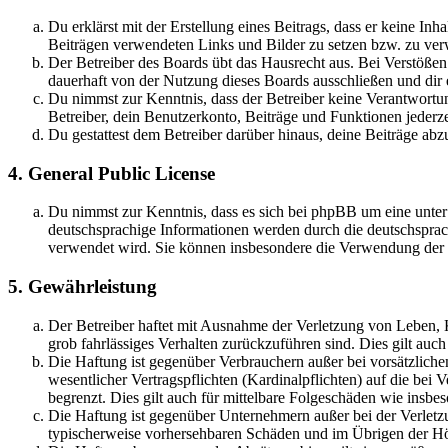
Du erklärst mit der Erstellung eines Beitrags, dass er keine Inh
Beiträgen verwendeten Links und Bilder zu setzen bzw. zu ve
Der Betreiber des Boards übt das Hausrecht aus. Bei Verstöße
dauerhaft von der Nutzung dieses Boards ausschließen und dir e
Du nimmst zur Kenntnis, dass der Betreiber keine Verantwortung 
Betreiber, dein Benutzerkonto, Beiträge und Funktionen jederze
Du gestattest dem Betreiber darüber hinaus, deine Beiträge abz
4. General Public License
Du nimmst zur Kenntnis, dass es sich bei phpBB um eine unter
deutschsprachige Informationen werden durch die deutschsprac
verwendet wird. Sie können insbesondere die Verwendung der S
5. Gewährleistung
Der Betreiber haftet mit Ausnahme der Verletzung von Leben, Kö
grob fahrlässiges Verhalten zurückzuführen sind. Dies gilt au
Die Haftung ist gegenüber Verbrauchern außer bei vorsätzlich
wesentlicher Vertragspflichten (Kardinalpflichten) auf die be
begrenzt. Dies gilt auch für mittelbare Folgeschäden wie ins
Die Haftung ist gegenüber Unternehmern außer bei der Verletzu
typischerweise vorhersehbaren Schäden und im Übrigen der Höh