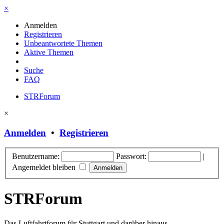
×
Anmelden
Registrieren
Unbeantwortete Themen
Aktive Themen
Suche
FAQ
STRForum
×
Anmelden
•
Registrieren
Benutzername:
Passwort:
|
Angemeldet bleiben
STRForum
Das Luftfahrtforum für Stuttgart und darüber hinaus.