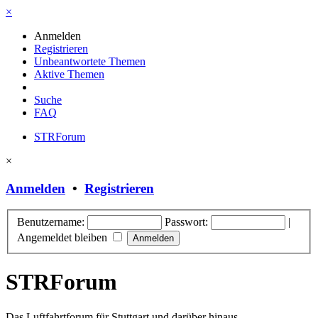
×
Anmelden
Registrieren
Unbeantwortete Themen
Aktive Themen
Suche
FAQ
STRForum
×
Anmelden
•
Registrieren
Benutzername:
Passwort:
|
Angemeldet bleiben
STRForum
Das Luftfahrtforum für Stuttgart und darüber hinaus.