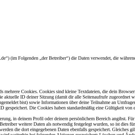
m.de“) (im Folgenden „der Betreiber“) die Daten verwendet, die währ
s mehrere Cookies. Cookies sind kleine Textdateien, die dein Browser 
ie aktuelle ID deiner Sitzung (damit dir alle Seitenaufrufe zugeordnet
angemeldet bist) sowie Informationen über deine Teilnahme an Umfragen
ID gespeichert. Die Cookies haben standardmäßig eine Gültigkeit von e
ierung, in deinem Profil oder deinem persönlichem Bereich angibst. Für
reiber weitere Daten als notwendig festgelegt wurden, so ist dies für 
 werden die dort eingegebenen Daten ebenfalls gespeichert. Gleiches gi
e wird weiterhin bei folgenden Aktionen gespeichert: Löschen und Änd