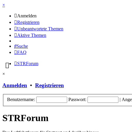
×
Anmelden
Registrieren
Unbeantwortete Themen
Aktive Themen
Suche
FAQ
STRForum
×
Anmelden
•
Registrieren
Benutzername:
Passwort:
|
Ange
STRForum