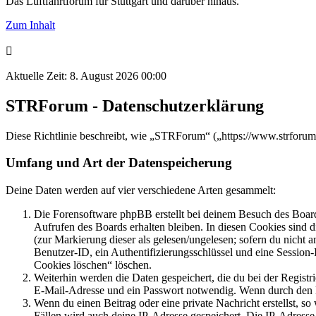
Das Luftfahrtforum für Stuttgart und darüber hinaus.
Zum Inhalt
Aktuelle Zeit: 8. August 2026 00:00
STRForum - Datenschutzerklärung
Diese Richtlinie beschreibt, wie „STRForum“ („https://www.strforu
Umfang und Art der Datenspeicherung
Deine Daten werden auf vier verschiedene Arten gesammelt:
Die Forensoftware phpBB erstellt bei deinem Besuch des Board
Aufrufen des Boards erhalten bleiben. In diesen Cookies sind d
(zur Markierung dieser als gelesen/ungelesen; sofern du nicht 
Benutzer-ID, ein Authentifizierungsschlüssel und eine Session-
Cookies löschen“ löschen.
Weiterhin werden die Daten gespeichert, die du bei der Registr
E-Mail-Adresse und ein Passwort notwendig. Wenn durch den Bet
Wenn du einen Beitrag oder eine private Nachricht erstellst, so
Fällen wird auch deine IP-Adresse gespeichert. Die IP-Adress