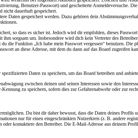
ktivierung, Benutzer-Passwort) und gescheiterte Anmeldeversuche. D
d nicht dauerhaft gespeichert.
eitere Daten gespeichert werden. Dazu gehören dein Abstimmungsverhal
nktionen.
ert, so dass es sicher ist. Jedoch wird dir empfohlen, dieses Passwor
it ihm sorgsam um. Insbesondere wird dich kein Vertreter des Betreibe
nst du die Funktion „Ich habe mein Passwort vergessen“ benutzen. Di
asswort an diese Adresse, mit dem du dann auf das Board zugreifen kan
r spezifizierten Daten zu speichern, um das Board betreiben und anbiet
ssenabwägung zwischen deinen und seinen Interessen sowie den Interes
-Kennung zu speichern, sofern dies zur Gefahrenabwehr oder zur recht
möglichen. Du bist dir daher bewusst, dass die Daten deines Profils und
mationen nur für einen eingeschränkten Nutzerkreis (z. B. andere regist
oder kontaktiere den Betreiber. Die E-Mail-Adresse aus deinem Profil 