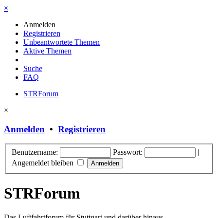
×
Anmelden
Registrieren
Unbeantwortete Themen
Aktive Themen
Suche
FAQ
STRForum
×
Anmelden
•
Registrieren
Benutzername:
Passwort:
|
Angemeldet bleiben
STRForum
Das Luftfahrtforum für Stuttgart und darüber hinaus.