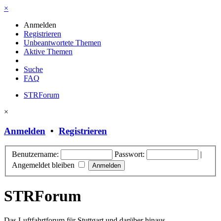
×
Anmelden
Registrieren
Unbeantwortete Themen
Aktive Themen
Suche
FAQ
STRForum
×
Anmelden
•
Registrieren
Benutzername:
Passwort:
|
Angemeldet bleiben
STRForum
Das Luftfahrtforum für Stuttgart und darüber hinaus.