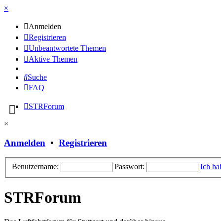
×
Anmelden
Registrieren
Unbeantwortete Themen
Aktive Themen
Suche
FAQ
STRForum
×
Anmelden
•
Registrieren
Benutzername:
Passwort:
Ich ha
STRForum