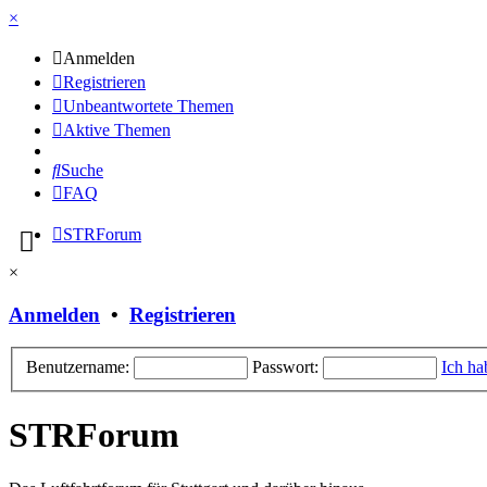
×
Anmelden
Registrieren
Unbeantwortete Themen
Aktive Themen
Suche
FAQ
STRForum
×
Anmelden
•
Registrieren
Benutzername:
Passwort:
Ich ha
STRForum