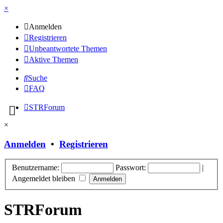
×
Anmelden
Registrieren
Unbeantwortete Themen
Aktive Themen
Suche
FAQ
STRForum
×
Anmelden
•
Registrieren
Benutzername:
Passwort:
|
Angemeldet bleiben
STRForum