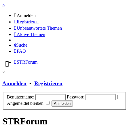
×
Anmelden
Registrieren
Unbeantwortete Themen
Aktive Themen
Suche
FAQ
STRForum
×
Anmelden
•
Registrieren
Benutzername:
Passwort:
|
Angemeldet bleiben
STRForum