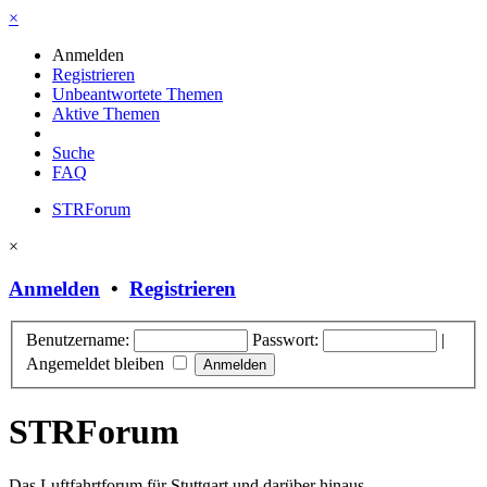
×
Anmelden
Registrieren
Unbeantwortete Themen
Aktive Themen
Suche
FAQ
STRForum
×
Anmelden
•
Registrieren
Benutzername:
Passwort:
|
Angemeldet bleiben
STRForum
Das Luftfahrtforum für Stuttgart und darüber hinaus.