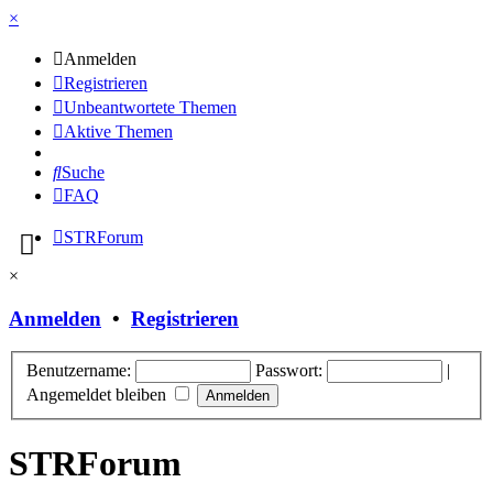
×
Anmelden
Registrieren
Unbeantwortete Themen
Aktive Themen
Suche
FAQ
STRForum
×
Anmelden
•
Registrieren
Benutzername:
Passwort:
|
Angemeldet bleiben
STRForum