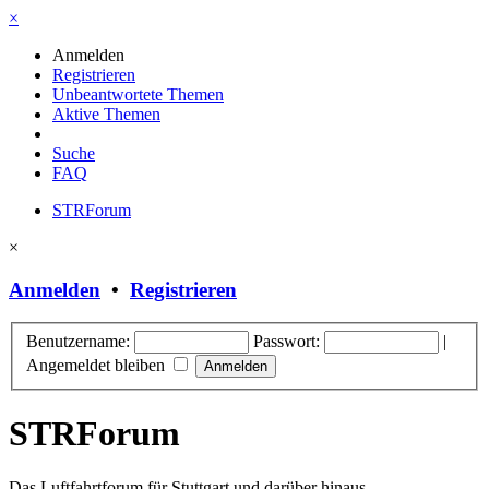
×
Anmelden
Registrieren
Unbeantwortete Themen
Aktive Themen
Suche
FAQ
STRForum
×
Anmelden
•
Registrieren
Benutzername:
Passwort:
|
Angemeldet bleiben
STRForum
Das Luftfahrtforum für Stuttgart und darüber hinaus.