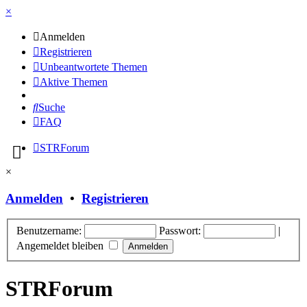
×
Anmelden
Registrieren
Unbeantwortete Themen
Aktive Themen
Suche
FAQ
STRForum
×
Anmelden
•
Registrieren
Benutzername:
Passwort:
|
Angemeldet bleiben
STRForum