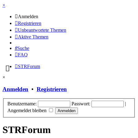
×
Anmelden
Registrieren
Unbeantwortete Themen
Aktive Themen
Suche
FAQ
STRForum
×
Anmelden
•
Registrieren
Benutzername:
Passwort:
|
Angemeldet bleiben
STRForum