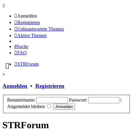
×
Anmelden
Registrieren
Unbeantwortete Themen
Aktive Themen
Suche
FAQ
STRForum
×
Anmelden
•
Registrieren
Benutzername:
Passwort:
|
Angemeldet bleiben
STRForum