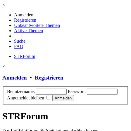
×
Anmelden
Registrieren
Unbeantwortete Themen
Aktive Themen
Suche
FAQ
STRForum
×
Anmelden
•
Registrieren
Benutzername:
Passwort:
|
Angemeldet bleiben
STRForum
Das Luftfahrtforum für Stuttgart und darüber hinaus.