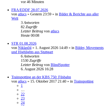
vor 46 Minuten
FRA/EDDF 28.07.2026
von
atlucs
» Gestern 23:59 » in
Bilder & Berichte aus aller
Welt
3
Antworten
82
Zugriffe
Letzter Beitrag
von
atlucs
Heute 00:08
STR 01.08.2026
von
Niklas04
» 1. August 2026 14:49 » in
Bilder, Movements
und Highlights aus Stuttgart
6
Antworten
1530
Zugriffe
Letzter Beitrag
von
BlindSpotter
6. August 2026 16:28
Trainspotting an der KBS 750: Filsbahn
von
atlucs
» 15. Oktober 2017 21:40 » in
Trainspotting
1
…
22
23
24