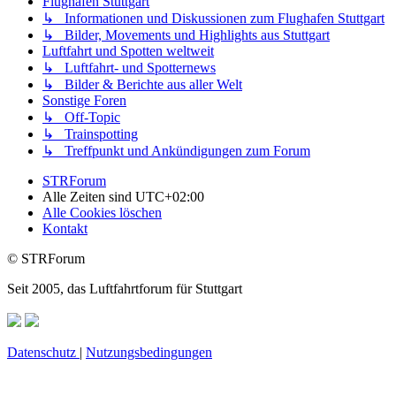
Flughafen Stuttgart
↳ Informationen und Diskussionen zum Flughafen Stuttgart
↳ Bilder, Movements und Highlights aus Stuttgart
Luftfahrt und Spotten weltweit
↳ Luftfahrt- und Spotternews
↳ Bilder & Berichte aus aller Welt
Sonstige Foren
↳ Off-Topic
↳ Trainspotting
↳ Treffpunkt und Ankündigungen zum Forum
STRForum
Alle Zeiten sind
UTC+02:00
Alle Cookies löschen
Kontakt
© STRForum
Seit 2005, das Luftfahrtforum für Stuttgart
Datenschutz
|
Nutzungsbedingungen