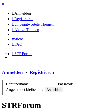
×
Anmelden
Registrieren
Unbeantwortete Themen
Aktive Themen
Suche
FAQ
STRForum
×
Anmelden
•
Registrieren
Benutzername:
Passwort:
|
Angemeldet bleiben
STRForum