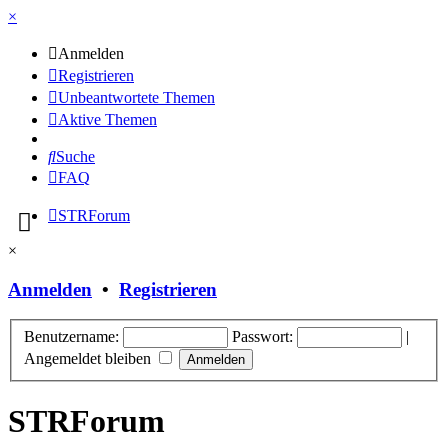
×
Anmelden
Registrieren
Unbeantwortete Themen
Aktive Themen
Suche
FAQ
STRForum
×
Anmelden
•
Registrieren
Benutzername:
Passwort:
|
Angemeldet bleiben
STRForum