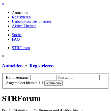
×
Anmelden
Registrieren
Unbeantwortete Themen
Aktive Themen
Suche
FAQ
STRForum
×
Anmelden
•
Registrieren
Benutzername:
Passwort:
|
Angemeldet bleiben
STRForum
Das Luftfahrtforum für Stuttgart und darüber hinaus.