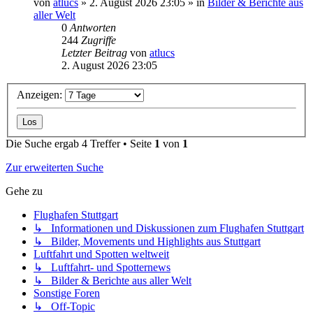
von
atlucs
» 2. August 2026 23:05 » in
Bilder & Berichte aus
aller Welt
0
Antworten
244
Zugriffe
Letzter Beitrag
von
atlucs
2. August 2026 23:05
Anzeigen:
Die Suche ergab 4 Treffer • Seite
1
von
1
Zur erweiterten Suche
Gehe zu
Flughafen Stuttgart
↳ Informationen und Diskussionen zum Flughafen Stuttgart
↳ Bilder, Movements und Highlights aus Stuttgart
Luftfahrt und Spotten weltweit
↳ Luftfahrt- und Spotternews
↳ Bilder & Berichte aus aller Welt
Sonstige Foren
↳ Off-Topic