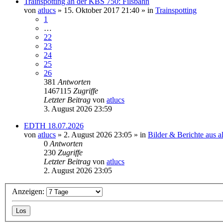
Trainspotting an der KBS 750: Filsbahn
von
atlucs
» 15. Oktober 2017 21:40 » in
Trainspotting
1
…
22
23
24
25
26
381
Antworten
1467115
Zugriffe
Letzter Beitrag
von
atlucs
3. August 2026 23:59
EDTH 18.07.2026
von
atlucs
» 2. August 2026 23:05 » in
Bilder & Berichte aus al
0
Antworten
230
Zugriffe
Letzter Beitrag
von
atlucs
2. August 2026 23:05
Anzeigen: