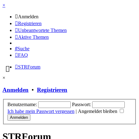
×
Anmelden
Registrieren
Unbeantwortete Themen
Aktive Themen
Suche
FAQ
STRForum
×
Anmelden
•
Registrieren
Benutzername:
Passwort:
Ich habe mein Passwort vergessen
|
Angemeldet bleiben
STRForum