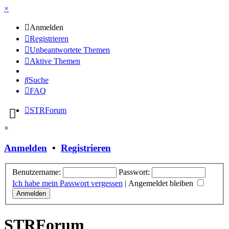
×
Anmelden
Registrieren
Unbeantwortete Themen
Aktive Themen
Suche
FAQ
STRForum
×
Anmelden
•
Registrieren
Benutzername:
Passwort:
Ich habe mein Passwort vergessen
|
Angemeldet bleiben
STRForum