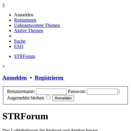
×
Anmelden
Registrieren
Unbeantwortete Themen
Aktive Themen
Suche
FAQ
STRForum
×
Anmelden
•
Registrieren
Benutzername:
Passwort:
|
Angemeldet bleiben
STRForum
Das Luftfahrtforum für Stuttgart und darüber hinaus.