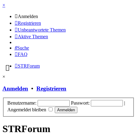
×
Anmelden
Registrieren
Unbeantwortete Themen
Aktive Themen
Suche
FAQ
STRForum
×
Anmelden
•
Registrieren
Benutzername:
Passwort:
|
Angemeldet bleiben
STRForum