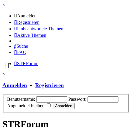
×
Anmelden
Registrieren
Unbeantwortete Themen
Aktive Themen
Suche
FAQ
STRForum
×
Anmelden
•
Registrieren
Benutzername:
Passwort:
|
Angemeldet bleiben
STRForum