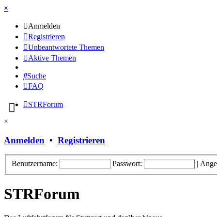
×
Anmelden
Registrieren
Unbeantwortete Themen
Aktive Themen
Suche
FAQ
STRForum
×
Anmelden
•
Registrieren
Benutzername:
Passwort:
|
Ange
STRForum