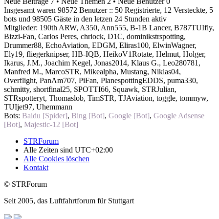
Neue Beiträge 7 • Neue Themen 2 • Neue Benutzer 0
Insgesamt waren 98572 Benutzer :: 50 Registrierte, 12 Versteckte, 5
bots und 98505 Gäste in den letzen 24 Stunden aktiv
Mitglieder:
190th ARW
,
A350
,
Ann555
,
B-1B Lancer
,
B787TUIfly
,
Bizzi-Fan
,
Carlos Peres
,
chriock
,
D1C
,
dominikstrspotting
,
Drummer88
,
EchoAviation
,
EDGM
,
Eliras100
,
ElwinWagner
,
Ely19
,
fliegerknipser
,
HB-IQB
,
HeikoV1Rotate
,
Helmut
,
Holger
,
Ikarus
,
J.M.
,
Joachim Kegel
,
Jonas2014
,
Klaus G.
,
Leo280781
,
Manfred M.
,
MarcoSTR
,
Mikealpha
,
Mustang
,
Niklas04
,
Overflight
,
PanAm707
,
PiFan
,
PlanespottingEDDS
,
puma330
,
schmitty
,
shortfinal25
,
SPOTTI66
,
Squawk
,
STRJulian
,
STRspotteryt
,
Thomaslob
,
TimSTR
,
TJAviation
,
toggle
,
tommyw
,
TUIjet97
,
Uhemmann
Bots:
Baidu [Spider]
,
Bing [Bot]
,
Google [Bot]
,
Google Adsense
[Bot]
,
Majestic-12 [Bot]
STRForum
Alle Zeiten sind
UTC+02:00
Alle Cookies löschen
Kontakt
© STRForum
Seit 2005, das Luftfahrtforum für Stuttgart