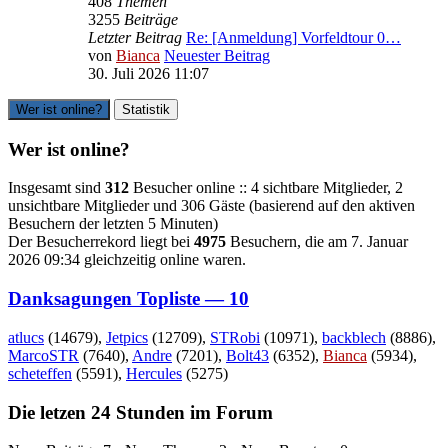
408
Themen
3255
Beiträge
Letzter Beitrag
Re: [Anmeldung] Vorfeldtour 0…
von
Bianca
Neuester Beitrag
30. Juli 2026 11:07
Wer ist online?
Statistik
Wer ist online?
Insgesamt sind
312
Besucher online :: 4 sichtbare Mitglieder, 2
unsichtbare Mitglieder und 306 Gäste (basierend auf den aktiven
Besuchern der letzten 5 Minuten)
Der Besucherrekord liegt bei
4975
Besuchern, die am 7. Januar
2026 09:34 gleichzeitig online waren.
Danksagungen Topliste — 10
atlucs
(14679),
Jetpics
(12709),
STRobi
(10971),
backblech
(8886),
MarcoSTR
(7640),
Andre
(7201),
Bolt43
(6352),
Bianca
(5934),
scheteffen
(5591),
Hercules
(5275)
Die letzen 24 Stunden im Forum