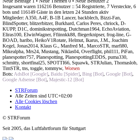
Neue Beiträge 1 • Neue Themen 0 • Neue Benutzer 2
Insgesamt waren 116216 Benutzer :: 54 Registrierte, 7 Versteckte, 6
bots und 116149 Gäste in den letzen 24 Stunden aktiv
Mitglieder:
A350
,
A4F
,
B-1B Lancer
,
backblech
,
Bizzi-Fan
,
BlindSpotter
,
blitzerbitzer
,
Burkhard
,
Carlos Peres
,
chriock
,
D-
KUPP
,
D1C
,
dominikstrspotting
,
Dutchman1964
,
EchoAviation
,
Eliras100
,
ElwinWagner
,
Ffiinnkk88
,
fliegerknipser
,
frog-line
,
G-
BOAD
,
haribo
,
HeikoV1Rotate
,
Helmut
,
Ikarus
,
J.M.
,
Joachim
Kegel
,
Jonas2014
,
Klaus G.
,
Manfred M.
,
MarcoSTR
,
marfi80
,
Mikealpha
,
Mrs24
,
Mustang
,
Niklas04
,
Overflight
,
phil111
,
PiFan
,
planespotter757
,
Planespotting
,
PlanespottingEDDS
,
puma330
,
schmitty
,
shortfinal25
,
SPOTTI66
,
Squawk
,
STRJulian
,
Thomaslob
,
TimSTR
,
tns
,
toggle
,
tommyw
,
Worsen
Bots:
AdsBot [Google]
,
Baidu [Spider]
,
Bing [Bot]
,
Google [Bot]
,
Google Adsense [Bot]
,
Majestic-12 [Bot]
STRForum
Alle Zeiten sind
UTC+02:00
Alle Cookies löschen
Kontakt
© STRForum
Seit 2005, das Luftfahrtforum für Stuttgart