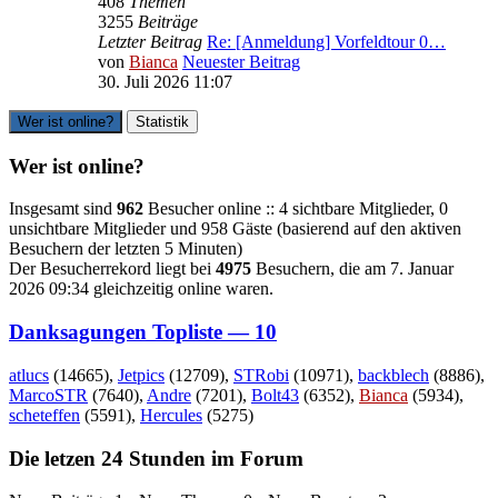
408
Themen
3255
Beiträge
Letzter Beitrag
Re: [Anmeldung] Vorfeldtour 0…
von
Bianca
Neuester Beitrag
30. Juli 2026 11:07
Wer ist online?
Statistik
Wer ist online?
Insgesamt sind
962
Besucher online :: 4 sichtbare Mitglieder, 0
unsichtbare Mitglieder und 958 Gäste (basierend auf den aktiven
Besuchern der letzten 5 Minuten)
Der Besucherrekord liegt bei
4975
Besuchern, die am 7. Januar
2026 09:34 gleichzeitig online waren.
Danksagungen Topliste — 10
atlucs
(14665),
Jetpics
(12709),
STRobi
(10971),
backblech
(8886),
MarcoSTR
(7640),
Andre
(7201),
Bolt43
(6352),
Bianca
(5934),
scheteffen
(5591),
Hercules
(5275)
Die letzen 24 Stunden im Forum