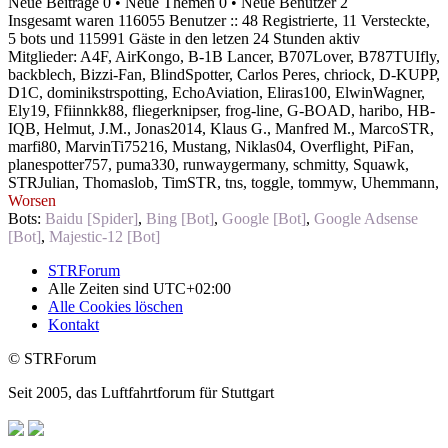
Neue Beiträge 0 • Neue Themen 0 • Neue Benutzer 2
Insgesamt waren 116055 Benutzer :: 48 Registrierte, 11 Versteckte,
5 bots und 115991 Gäste in den letzen 24 Stunden aktiv
Mitglieder:
A4F
,
AirKongo
,
B-1B Lancer
,
B707Lover
,
B787TUIfly
,
backblech
,
Bizzi-Fan
,
BlindSpotter
,
Carlos Peres
,
chriock
,
D-KUPP
,
D1C
,
dominikstrspotting
,
EchoAviation
,
Eliras100
,
ElwinWagner
,
Ely19
,
Ffiinnkk88
,
fliegerknipser
,
frog-line
,
G-BOAD
,
haribo
,
HB-
IQB
,
Helmut
,
J.M.
,
Jonas2014
,
Klaus G.
,
Manfred M.
,
MarcoSTR
,
marfi80
,
MarvinTi75216
,
Mustang
,
Niklas04
,
Overflight
,
PiFan
,
planespotter757
,
puma330
,
runwaygermany
,
schmitty
,
Squawk
,
STRJulian
,
Thomaslob
,
TimSTR
,
tns
,
toggle
,
tommyw
,
Uhemmann
,
Worsen
Bots:
Baidu [Spider]
,
Bing [Bot]
,
Google [Bot]
,
Google Adsense
[Bot]
,
Majestic-12 [Bot]
STRForum
Alle Zeiten sind
UTC+02:00
Alle Cookies löschen
Kontakt
© STRForum
Seit 2005, das Luftfahrtforum für Stuttgart