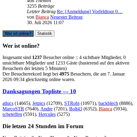
408
Themen
3255
Beiträge
Letzter Beitrag
Re: [Anmeldung] Vorfeldtour 0…
von
Bianca
Neuester Beitrag
30. Juli 2026 11:07
Wer ist online?
Statistik
Wer ist online?
Insgesamt sind
1237
Besucher online :: 4 sichtbare Mitglieder, 0
unsichtbare Mitglieder und 1233 Gäste (basierend auf den aktiven
Besuchern der letzten 5 Minuten)
Der Besucherrekord liegt bei
4975
Besuchern, die am 7. Januar
2026 09:34 gleichzeitig online waren.
Danksagungen Topliste — 10
atlucs
(14665),
Jetpics
(12709),
STRobi
(10971),
backblech
(8886),
MarcoSTR
(7640),
Andre
(7201),
Bolt43
(6352),
Bianca
(5934),
scheteffen
(5591),
Hercules
(5275)
Die letzen 24 Stunden im Forum