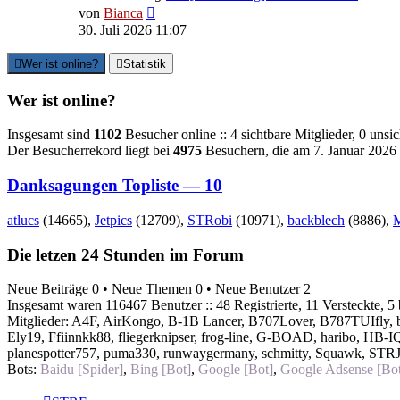
Neuester
von
Bianca
Beitrag
30. Juli 2026 11:07
Wer ist online?
Statistik
Wer ist online?
Insgesamt sind
1102
Besucher online :: 4 sichtbare Mitglieder, 0 uns
Der Besucherrekord liegt bei
4975
Besuchern, die am 7. Januar 2026 0
Danksagungen Topliste — 10
atlucs
(14665),
Jetpics
(12709),
STRobi
(10971),
backblech
(8886),
Die letzen 24 Stunden im Forum
Neue Beiträge 0 • Neue Themen 0 • Neue Benutzer 2
Insgesamt waren 116467 Benutzer :: 48 Registrierte, 11 Versteckte, 5
Mitglieder:
A4F
,
AirKongo
,
B-1B Lancer
,
B707Lover
,
B787TUIfly
,
Ely19
,
Ffiinnkk88
,
fliegerknipser
,
frog-line
,
G-BOAD
,
haribo
,
HB-I
planespotter757
,
puma330
,
runwaygermany
,
schmitty
,
Squawk
,
STRJ
Bots:
Baidu [Spider]
,
Bing [Bot]
,
Google [Bot]
,
Google Adsense [Bot