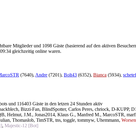
ichtbare Mitglieder und 1098 Gäste (basierend auf den aktiven Besucher
9:34 gleichzeitig online waren.
MarcoSTR
(7640),
Andre
(7201),
Bolt43
(6352),
Bianca
(5934),
schete
 bots und 116403 Gäste in den letzen 24 Stunden aktiv
backblech
,
Bizzi-Fan
,
BlindSpotter
,
Carlos Peres
,
chriock
,
D-KUPP
,
D
QB
,
Helmut
,
J.M.
,
Jonas2014
,
Klaus G.
,
Manfred M.
,
MarcoSTR
,
marf
ulian
,
Thomaslob
,
TimSTR
,
tns
,
toggle
,
tommyw
,
Uhemmann
,
Worsen
]
,
Majestic-12 [Bot]