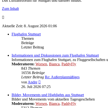
Das Luftfahrtforum für Stuttgart und darüber hinaus.
Zum Inhalt
Aktuelle Zeit: 8. August 2026 01:06
Flughafen Stuttgart
Themen
Beiträge
Letzter Beitrag
Informationen und Diskussionen zum Flughafen Stuttgart
Informationen zum Flughafen Stuttgart, zu Fluggesellschaften 
Moderatoren:
Worsen
,
Bianca
,
PaddyFly
843
Themen
16556
Beiträge
Letzter Beitrag
Re: Außerplanmäßiges
Neuester
von
Andre
Beitrag
26. Juli 2026 07:25
Bilder, Movements und Highlights aus Stuttgart
Bilder und Movements vom aktuellen Tagesgeschehen
Moderatoren:
Worsen
,
Bianca
,
PaddyFly
5312
Themen