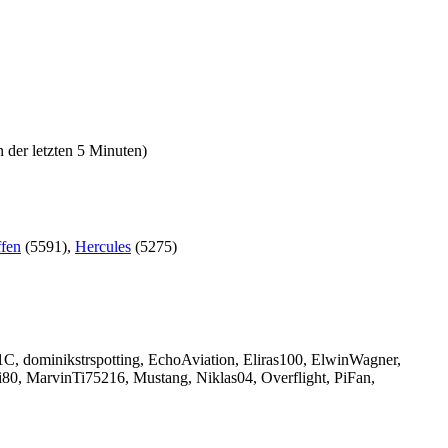
n der letzten 5 Minuten)
ffen
(5591),
Hercules
(5275)
1C
,
dominikstrspotting
,
EchoAviation
,
Eliras100
,
ElwinWagner
,
i80
,
MarvinTi75216
,
Mustang
,
Niklas04
,
Overflight
,
PiFan
,