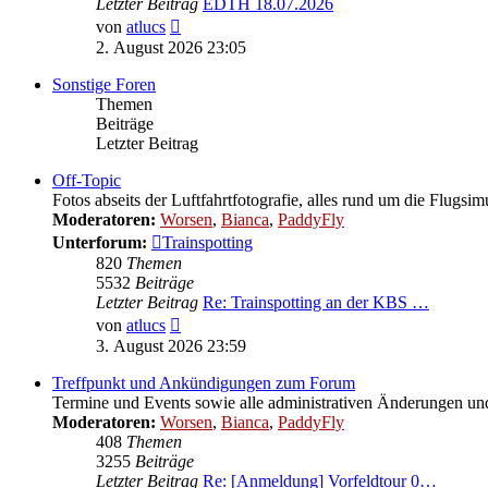
Letzter Beitrag
EDTH 18.07.2026
Neuester
von
atlucs
Beitrag
2. August 2026 23:05
Sonstige Foren
Themen
Beiträge
Letzter Beitrag
Off-Topic
Fotos abseits der Luftfahrtfotografie, alles rund um die Flugsi
Moderatoren:
Worsen
,
Bianca
,
PaddyFly
Unterforum:
Trainspotting
820
Themen
5532
Beiträge
Letzter Beitrag
Re: Trainspotting an der KBS …
Neuester
von
atlucs
Beitrag
3. August 2026 23:59
Treffpunkt und Ankündigungen zum Forum
Termine und Events sowie alle administrativen Änderungen 
Moderatoren:
Worsen
,
Bianca
,
PaddyFly
408
Themen
3255
Beiträge
Letzter Beitrag
Re: [Anmeldung] Vorfeldtour 0…