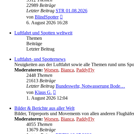
22989
Beiträge
Letzter Beitrag
STR 01.08.2026
Neuester
von
BlindSpotter
Beitrag
6. August 2026 16:28
Luftfahrt und Spotten weltweit
Themen
Beiträge
Letzter Beitrag
Luftfahrt- und Spotternews
Neuigkeiten aus der Luftfahrt sowie alle Themen rund ums Spo
Moderatoren:
Worsen
,
Bianca
,
PaddyFly
2448
Themen
21613
Beiträge
Letzter Beitrag
Bundeswehr, Notwasserung Bode…
Neuester
von
Klaus G.
Beitrag
1. August 2026 12:04
Bilder & Berichte aus aller Welt
Bilder, Tripreports und Movements von allen anderen Flughäfe
Moderatoren:
Worsen
,
Bianca
,
PaddyFly
4055
Themen
13679
Beiträge