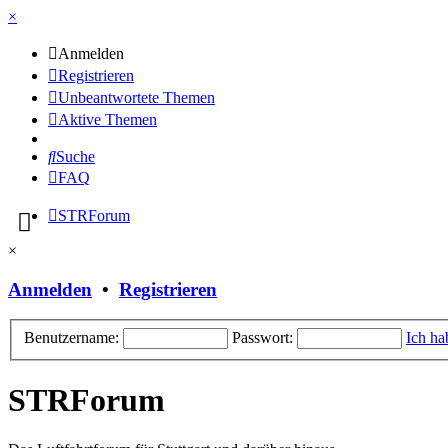
×
Anmelden
Registrieren
Unbeantwortete Themen
Aktive Themen
Suche
FAQ
STRForum
×
Anmelden
•
Registrieren
Benutzername:
Passwort:
Ich ha
STRForum