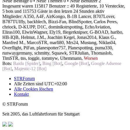
Neue Beiträge 0 • Neue Themen 0 • Neue Benutzer 2
Insgesamt waren 115817 Benutzer :: 49 Registrierte, 10 Versteckte,
5 bots und 115753 Gäste in den letzen 24 Stunden aktiv
Mitglieder:
A350
,
A4F
,
AirKongo
,
B-1B Lancer
,
B707Lover
,
B787TUIfly
,
backblech
,
Bizzi-Fan
,
BlindSpotter
,
Carlos Peres
,
chriock
,
D-KUPP
,
D1C
,
dominikstrspotting
,
EchoAviation
,
Eliras100
,
ElwinWagner
,
Ely19
,
fliegerknipser
,
G-BOAD
,
haribo
,
HB-IQB
,
Helmut
,
J.M.
,
Joachim Kegel
,
Jonas2014
,
Klaus G.
,
Manfred M.
,
MarcoSTR
,
marfi80
,
Mrs24
,
Mustang
,
Niklas04
,
Overflight
,
PiFan
,
planespotter757
,
Planespotting
,
puma330
,
runwaygermany
,
schmitty
,
Squawk
,
STRJulian
,
Thomaslob
,
TimSTR
,
tns
,
toggle
,
tommyw
,
Uhemmann
,
Worsen
Bots:
Baidu [Spider]
,
Bing [Bot]
,
Google [Bot]
,
Google Adsense
[Bot]
,
Majestic-12 [Bot]
STRForum
Alle Zeiten sind
UTC+02:00
Alle Cookies löschen
Kontakt
© STRForum
Seit 2005, das Luftfahrtforum für Stuttgart