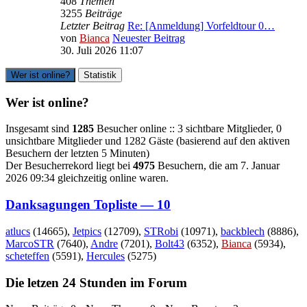
408
Themen
3255
Beiträge
Letzter Beitrag
Re: [Anmeldung] Vorfeldtour 0…
von
Bianca
Neuester Beitrag
30. Juli 2026 11:07
Wer ist online?
Statistik
Wer ist online?
Insgesamt sind
1285
Besucher online :: 3 sichtbare Mitglieder, 0
unsichtbare Mitglieder und 1282 Gäste (basierend auf den aktiven
Besuchern der letzten 5 Minuten)
Der Besucherrekord liegt bei
4975
Besuchern, die am 7. Januar
2026 09:34 gleichzeitig online waren.
Danksagungen Topliste — 10
atlucs
(14665),
Jetpics
(12709),
STRobi
(10971),
backblech
(8886),
MarcoSTR
(7640),
Andre
(7201),
Bolt43
(6352),
Bianca
(5934),
scheteffen
(5591),
Hercules
(5275)
Die letzen 24 Stunden im Forum