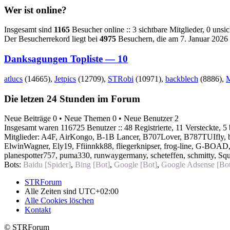
Wer ist online?
Insgesamt sind
1165
Besucher online :: 3 sichtbare Mitglieder, 0 uns
Der Besucherrekord liegt bei
4975
Besuchern, die am 7. Januar 2026 0
Danksagungen Topliste — 10
atlucs
(14665),
Jetpics
(12709),
STRobi
(10971),
backblech
(8886),
Die letzen 24 Stunden im Forum
Neue Beiträge 0 • Neue Themen 0 • Neue Benutzer 2
Insgesamt waren 116725 Benutzer :: 48 Registrierte, 11 Versteckte, 5
Mitglieder:
A4F
,
AirKongo
,
B-1B Lancer
,
B707Lover
,
B787TUIfly
,
ElwinWagner
,
Ely19
,
Ffiinnkk88
,
fliegerknipser
,
frog-line
,
G-BOAD
planespotter757
,
puma330
,
runwaygermany
,
scheteffen
,
schmitty
,
Sq
Bots:
Baidu [Spider]
,
Bing [Bot]
,
Google [Bot]
,
Google Adsense [Bot
STRForum
Alle Zeiten sind
UTC+02:00
Alle Cookies löschen
Kontakt
© STRForum