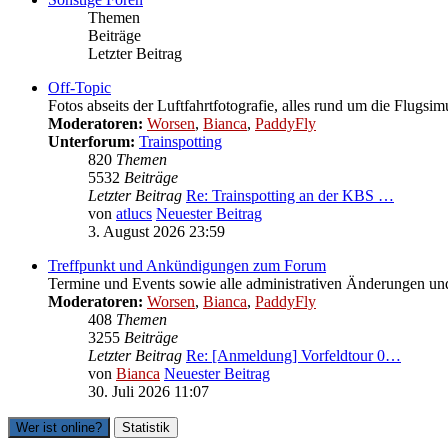
Themen
Beiträge
Letzter Beitrag
Off-Topic
Fotos abseits der Luftfahrtfotografie, alles rund um die Flugsi
Moderatoren:
Worsen
,
Bianca
,
PaddyFly
Unterforum:
Trainspotting
820
Themen
5532
Beiträge
Letzter Beitrag
Re: Trainspotting an der KBS …
von
atlucs
Neuester Beitrag
3. August 2026 23:59
Treffpunkt und Ankündigungen zum Forum
Termine und Events sowie alle administrativen Änderungen 
Moderatoren:
Worsen
,
Bianca
,
PaddyFly
408
Themen
3255
Beiträge
Letzter Beitrag
Re: [Anmeldung] Vorfeldtour 0…
von
Bianca
Neuester Beitrag
30. Juli 2026 11:07
Wer ist online?
Statistik