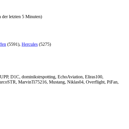
 der letzten 5 Minuten)
ffen
(5591),
Hercules
(5275)
UPP
,
D1C
,
dominikstrspotting
,
EchoAviation
,
Eliras100
,
arcoSTR
,
MarvinTi75216
,
Mustang
,
Niklas04
,
Overflight
,
PiFan
,