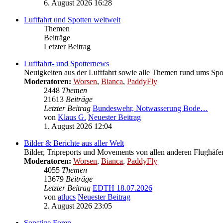
6. August 2026 16:28
Luftfahrt und Spotten weltweit
Themen
Beiträge
Letzter Beitrag
Luftfahrt- und Spotternews
Neuigkeiten aus der Luftfahrt sowie alle Themen rund ums Spo
Moderatoren:
Worsen
,
Bianca
,
PaddyFly
2448
Themen
21613
Beiträge
Letzter Beitrag
Bundeswehr, Notwasserung Bode…
von
Klaus G.
Neuester Beitrag
1. August 2026 12:04
Bilder & Berichte aus aller Welt
Bilder, Tripreports und Movements von allen anderen Flughäfe
Moderatoren:
Worsen
,
Bianca
,
PaddyFly
4055
Themen
13679
Beiträge
Letzter Beitrag
EDTH 18.07.2026
von
atlucs
Neuester Beitrag
2. August 2026 23:05
Sonstige Foren