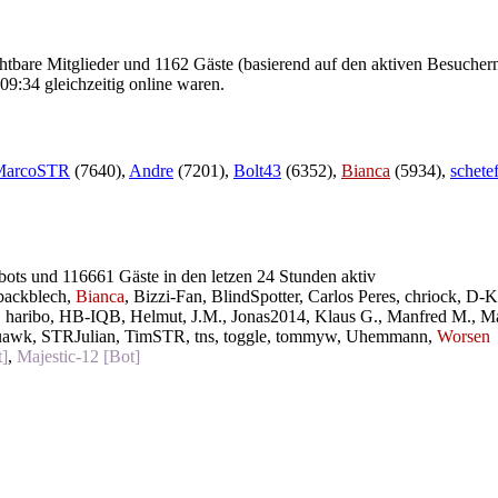
ichtbare Mitglieder und 1162 Gäste (basierend auf den aktiven Besuchern
9:34 gleichzeitig online waren.
MarcoSTR
(7640),
Andre
(7201),
Bolt43
(6352),
Bianca
(5934),
schete
 bots und 116661 Gäste in den letzen 24 Stunden aktiv
backblech
,
Bianca
,
Bizzi-Fan
,
BlindSpotter
,
Carlos Peres
,
chriock
,
D-K
,
haribo
,
HB-IQB
,
Helmut
,
J.M.
,
Jonas2014
,
Klaus G.
,
Manfred M.
,
M
uawk
,
STRJulian
,
TimSTR
,
tns
,
toggle
,
tommyw
,
Uhemmann
,
Worsen
]
,
Majestic-12 [Bot]