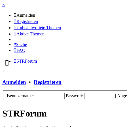
×
Anmelden
Registrieren
Unbeantwortete Themen
Aktive Themen
Suche
FAQ
STRForum
×
Anmelden
•
Registrieren
Benutzername:
Passwort:
|
Ange
STRForum