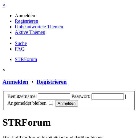
×
Anmelden
Registrieren
Unbeantwortete Themen
Aktive Themen
Suche
FAQ
STRForum
×
Anmelden
•
Registrieren
Benutzername:
Passwort:
|
Angemeldet bleiben
STRForum
Das Luftfahrtforum für Stuttgart und darüber hinaus.