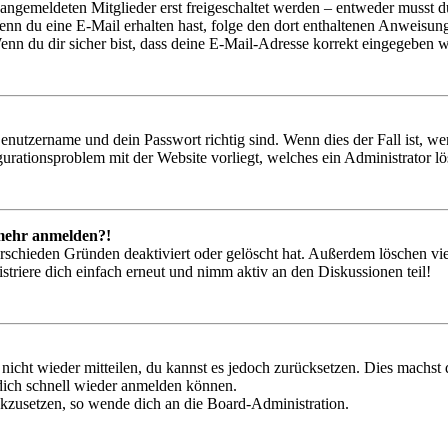
 angemeldeten Mitglieder erst freigeschaltet werden – entweder musst du
. Wenn du eine E-Mail erhalten hast, folge den dort enthaltenen Anweis
nn du dir sicher bist, dass deine E-Mail-Adresse korrekt eingegeben w
Benutzername und dein Passwort richtig sind. Wenn dies der Fall ist, w
igurationsproblem mit der Website vorliegt, welches ein Administrator l
t mehr anmelden?!
rschieden Gründen deaktiviert oder gelöscht hat. Außerdem löschen vie
triere dich einfach erneut und nimm aktiv an den Diskussionen teil!
 nicht wieder mitteilen, du kannst es jedoch zurücksetzen. Dies machs
 dich schnell wieder anmelden können.
ückzusetzen, so wende dich an die Board-Administration.