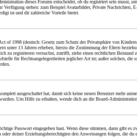
istration dieses Forums entscheidet, ob du registriert sein musst, um Be
zur Verfügung stehen: zum Beispiel Avatarbilder, Private Nachrichten, 
igt ist und dir zahlreiche Vorteile bietet.
t of 1998 (deutsch: Gesetz zum Schutz der Privatsphäre von Kindern i
ern unter 13 Jahren erheben, hierzu die Zustimmung der Eltern bezieh
dich zu registrieren versuchst, zutrifft, ziehe einen rechtlichen Beista
stelle für Rechtsangelegenheiten jeglicher Art ist; außer solchen, die
erden.
 komplett ausgeschaltet hat, damit sich keine neuen Benutzer mehr anm
 wurden. Um Hilfe zu erhalten, wende dich an die Board-Administratio
richtige Passwort eingegeben hast. Wenn diese stimmen, dann gibt es
ern oder deiner Erziehungsberechtigten den Anweisungen folgen, die du e