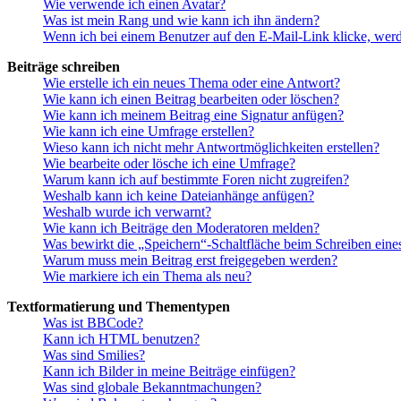
Wie verwende ich einen Avatar?
Was ist mein Rang und wie kann ich ihn ändern?
Wenn ich bei einem Benutzer auf den E-Mail-Link klicke, werd
Beiträge schreiben
Wie erstelle ich ein neues Thema oder eine Antwort?
Wie kann ich einen Beitrag bearbeiten oder löschen?
Wie kann ich meinem Beitrag eine Signatur anfügen?
Wie kann ich eine Umfrage erstellen?
Wieso kann ich nicht mehr Antwortmöglichkeiten erstellen?
Wie bearbeite oder lösche ich eine Umfrage?
Warum kann ich auf bestimmte Foren nicht zugreifen?
Weshalb kann ich keine Dateianhänge anfügen?
Weshalb wurde ich verwarnt?
Wie kann ich Beiträge den Moderatoren melden?
Was bewirkt die „Speichern“-Schaltfläche beim Schreiben eine
Warum muss mein Beitrag erst freigegeben werden?
Wie markiere ich ein Thema als neu?
Textformatierung und Thementypen
Was ist BBCode?
Kann ich HTML benutzen?
Was sind Smilies?
Kann ich Bilder in meine Beiträge einfügen?
Was sind globale Bekanntmachungen?