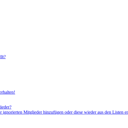
lt?
rhalten!
lieder?
er ignorierten Mitglieder hinzufügen oder diese wieder aus den Listen e