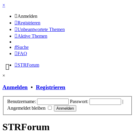
×
Anmelden
Registrieren
Unbeantwortete Themen
Aktive Themen
Suche
FAQ
STRForum
×
Anmelden
•
Registrieren
Benutzername:
Passwort:
|
Angemeldet bleiben
STRForum