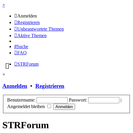
×
Anmelden
Registrieren
Unbeantwortete Themen
Aktive Themen
Suche
FAQ
STRForum
×
Anmelden
•
Registrieren
Benutzername:
Passwort:
|
Angemeldet bleiben
STRForum